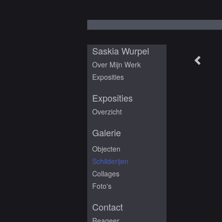
Saskia Wurpel
Over Mijn Werk
Exposities
Exposities
Overzicht
Galerie
Objecten
Schilderijen
Collages
Foto's
Contact
Reageer