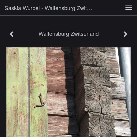
Saskia Wurpel - Waltensburg Zwitserland
Tog
navi
Waltensburg Zwitserland