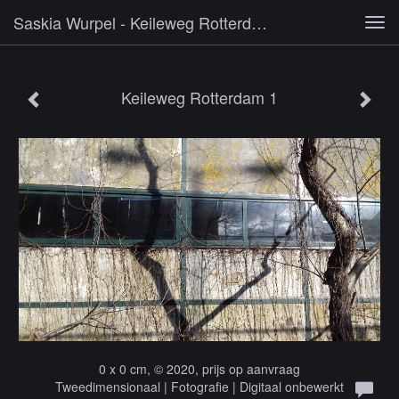
Saskia Wurpel - Keileweg Rotterdam 1
Tog
navi
Keileweg Rotterdam 1
0 x 0 cm, © 2020, prijs op aanvraag
Tweedimensionaal | Fotografie | Digitaal onbewerkt